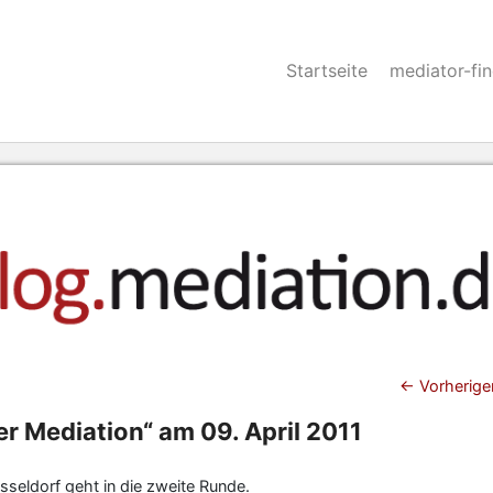
Startseite
mediator-fi
Beitra
←
Vorherige
er Mediation“ am 09. April 2011
seldorf geht in die zweite Runde.