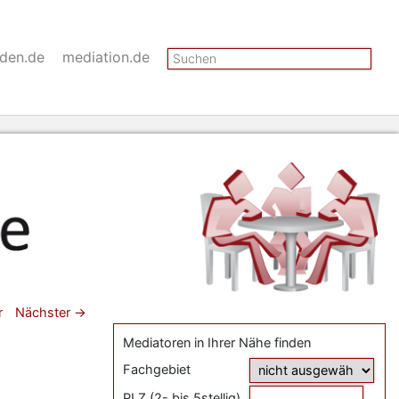
Suchen
nden.de
mediation.de
gsnavigation
r
Nächster
→
Mediatoren in Ihrer Nähe finden
Fachgebiet
PLZ (2- bis 5stellig)