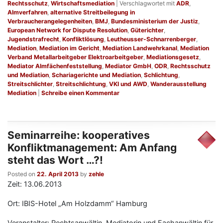
Rechtsschutz
,
Wirtschaftsmediation
|
Verschlagwortet mit
ADR
,
Almverfahren
,
alternative Streitbeilegung in
Verbraucherangelegenheiten
,
BMJ
,
Bundesministerium der Justiz
,
European Network for Dispute Resolution
,
Güterichter
,
Jugendstrafrecht
,
Konfliktlösung
,
Leutheusser-Schnarrenberger
,
Mediation
,
Mediation im Gericht
,
Mediation Landwehrkanal
,
Mediation
Verband Metallarbeitgeber Elektroarbeitgeber
,
Mediationsgesetz
,
Mediator Almfächenfeststellung
,
Mediator GmbH
,
ODR
,
Rechtsschutz
und Mediation
,
Schariagerichte und Mediation
,
Schlichtung
,
Streitschlichter
,
Streitschlichtung
,
VKI und AWD
,
Wanderausstellung
Mediation
|
Schreibe einen Kommentar
Seminarreihe: kooperatives
Konfliktmanagement: Am Anfang
steht das Wort …?!
Posted on
22. April 2013
by
zehle
Zeit: 13.06.2013
Ort: IBIS-Hotel „Am Holzdamm“ Hamburg
Veranstalter: Rechtsanwältin, Mediatorin und Fachanwältin für