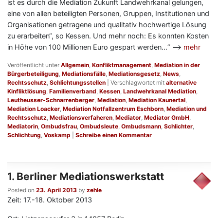
ist es durch die Mediation Zukunft Landwehrkanal gelungen,
eine von allen beteiligten Personen, Gruppen, Institutionen und
Organisationen getragene und qualitativ hochwertige Lösung
zu erarbeiten“, so Kessen. Und mehr noch: Es konnten Kosten
in Höhe von 100 Millionen Euro gespart werden…“ —>
mehr
Veröffentlicht unter
Allgemein
,
Konfliktmanagement
,
Mediation in der
Bürgerbeteiligung
,
Mediationsfälle
,
Mediationsgesetz
,
News
,
Rechtsschutz
,
Schlichtungsstellen
|
Verschlagwortet mit
alternative
Kinfliktlösung
,
Familienverband
,
Kessen
,
Landwehrkanal Mediation
,
Leutheusser-Schnarrenberger
,
Mediation
,
Mediation Kaunertal
,
Mediation Loacker
,
Mediation Notfallzentrum Eschborn
,
Mediation und
Rechtsschutz
,
Mediationsverfaheren
,
Mediator
,
Mediator GmbH
,
Mediatorin
,
Ombudsfrau
,
Ombudsleute
,
Ombudsmann
,
Schlichter
,
Schlichtung
,
Voskamp
|
Schreibe einen Kommentar
1. Berliner Mediationswerkstatt
Posted on
23. April 2013
by
zehle
Zeit: 17.-18. Oktober 2013