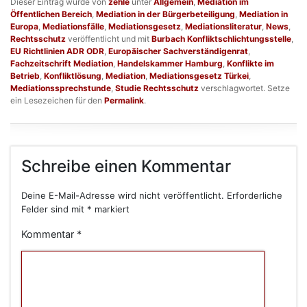
Dieser Eintrag wurde von
zehle
unter
Allgemein
,
Mediation im
Öffentlichen Bereich
,
Mediation in der Bürgerbeteiligung
,
Mediation in
Europa
,
Mediationsfälle
,
Mediationsgesetz
,
Mediationsliteratur
,
News
,
Rechtsschutz
veröffentlicht und mit
Burbach Konfliktschlichtungsstelle
,
EU Richtlinien ADR ODR
,
Europäischer Sachverständigenrat
,
Fachzeitschrift Mediation
,
Handelskammer Hamburg
,
Konflikte im
Betrieb
,
Konfliktlösung
,
Mediation
,
Mediationsgesetz Türkei
,
Mediationssprechstunde
,
Studie Rechtsschutz
verschlagwortet. Setze
ein Lesezeichen für den
Permalink
.
Schreibe einen Kommentar
Deine E-Mail-Adresse wird nicht veröffentlicht.
Erforderliche
Felder sind mit
*
markiert
Kommentar
*