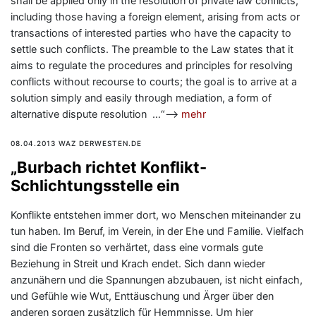
shall be applied only in the resolution of private law conflicts,
including those having a foreign element, arising from acts or
transactions of interested parties who have the capacity to
settle such conflicts. The preamble to the Law states that it
aims to regulate the procedures and principles for resolving
conflicts without recourse to courts; the goal is to arrive at a
solution simply and easily through mediation, a form of
alternative dispute resolution …“—>
mehr
08.04.2013 WAZ DERWESTEN.DE
„Burbach richtet Konflikt-
Schlichtungsstelle ein
Konflikte entstehen immer dort, wo Menschen miteinander zu
tun haben. Im Beruf, im Verein, in der Ehe und Familie. Vielfach
sind die Fronten so verhärtet, dass eine vormals gute
Beziehung in Streit und Krach endet. Sich dann wieder
anzunähern und die Spannungen abzubauen, ist nicht einfach,
und Gefühle wie Wut, Enttäuschung und Ärger über den
anderen sorgen zusätzlich für Hemmnisse. Um hier