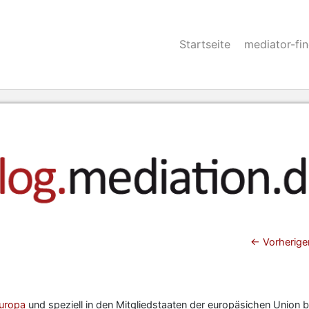
Startseite
mediator-fi
Beitra
←
Vorherige
Europa
und speziell in den Mitgliedstaaten der europäsichen Union b