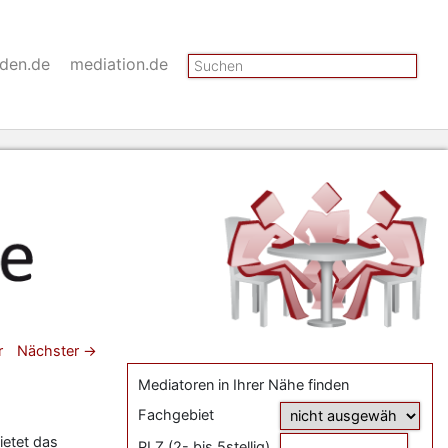
Suchen
nden.de
mediation.de
gsnavigation
r
Nächster
→
Mediatoren in Ihrer Nähe finden
Fachgebiet
ietet das
PLZ (2- bis 5stellig)