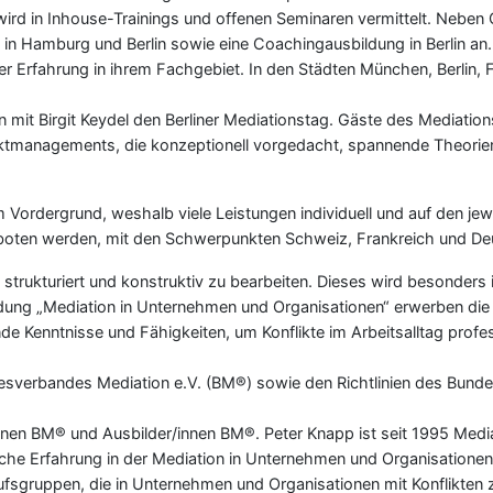
rd in Inhouse-Trainings und offenen Seminaren vermittelt. Neben
 Hamburg und Berlin sowie eine Coachingausbildung in Berlin an. A
r Erfahrung in ihrem Fachgebiet. In den Städten München, Berlin, F
 mit Birgit Keydel den Berliner Mediationstag. Gäste des Mediation
iktmanagements, die konzeptionell vorgedacht, spannende Theorie
Vordergrund, weshalb viele Leistungen individuell und auf den jew
eboten werden, mit den Schwerpunkten Schweiz, Frankreich und De
strukturiert und konstruktiv zu bearbeiten. Dieses wird besonders 
ldung „Mediation in Unternehmen und Organisationen“ erwerben die
de Kenntnisse und Fähigkeiten, um Konflikte im Arbeitsalltag profes
ndesverbandes Mediation e.V. (BM®) sowie den Richtlinien des Bun
nnen BM® und Ausbilder/innen BM®. Peter Knapp ist seit 1995 Media
ische Erfahrung in der Mediation in Unternehmen und Organisationen
rufsgruppen, die in Unternehmen und Organisationen mit Konflikten 