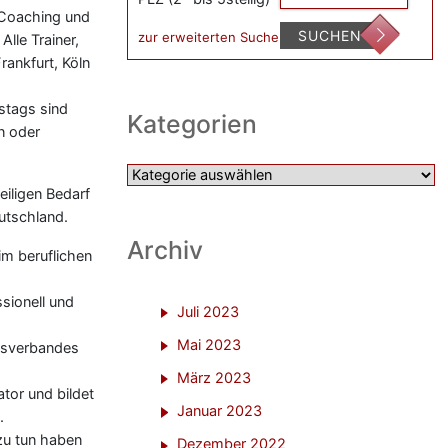
 Coaching und
SUCHEN
zur erweiterten Suche
lle Trainer,
rankfurt, Köln
stags sind
Kategorien
n oder
Kategorien
eiligen Bedarf
utschland.
Archiv
im beruflichen
sionell und
Juli 2023
Mai 2023
desverbandes
März 2023
tor und bildet
Januar 2023
.
zu tun haben
Dezember 2022