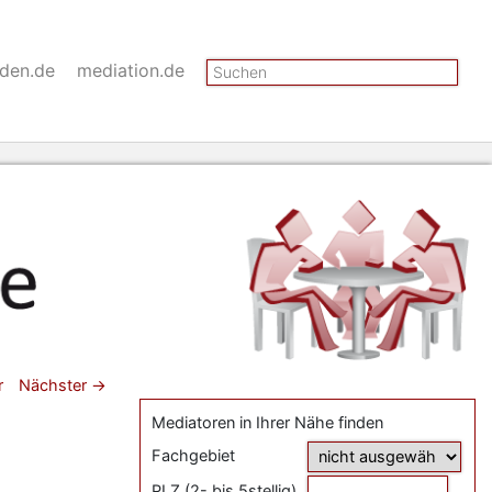
Suchen
nden.de
mediation.de
gsnavigation
r
Nächster
→
Mediatoren in Ihrer Nähe finden
Fachgebiet
PLZ (2- bis 5stellig)