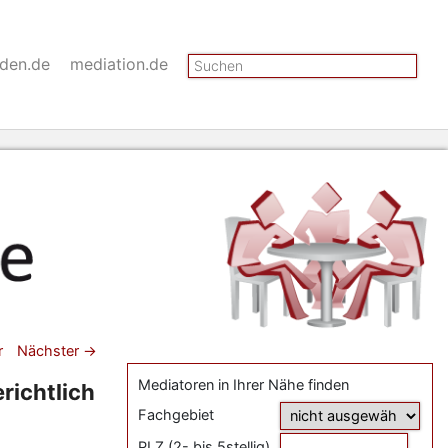
Suchen
nden.de
mediation.de
gsnavigation
r
Nächster
→
Mediatoren in Ihrer Nähe finden
richtlich
Fachgebiet
PLZ (2- bis 5stellig)