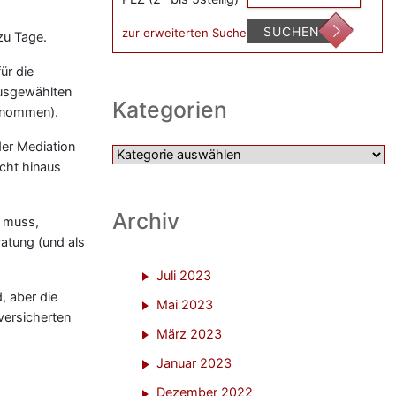
SUCHEN
zur erweiterten Suche
zu Tage.
ür die
ausgewählten
Kategorien
brnommen).
der Mediation
Kategorien
cht hinaus
Archiv
n muss,
atung (und als
Juli 2023
, aber die
Mai 2023
 versicherten
März 2023
Januar 2023
Dezember 2022