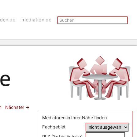
Suchen
nden.de
mediation.de
gsnavigation
r
Nächster
→
Mediatoren in Ihrer Nähe finden
Fachgebiet
PLZ (2- bis 5stellig)