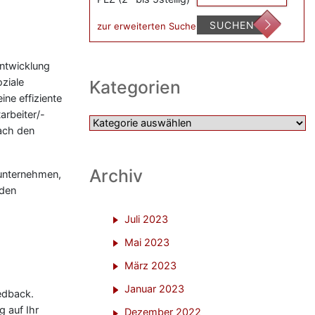
SUCHEN
zur erweiterten Suche
Entwicklung
oziale
Kategorien
ne effiziente
arbeiter/-
Kategorien
ach den
Archiv
sunternehmen,
 den
Juli 2023
Mai 2023
März 2023
Januar 2023
edback.
g auf Ihr
Dezember 2022