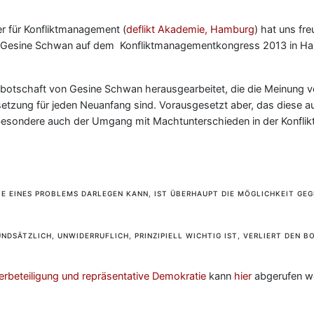
er für Konfliktmanagement (
deflikt Akademie, Hamburg
) hat uns fr
n Gesine Schwan auf dem Konfliktmanagementkongress 2013 in Ha
dbotschaft von Gesine Schwan herausgearbeitet, die die Meinung ver
ssetzung für jeden Neuanfang sind. Vorausgesetzt aber, das diese a
sbesondere auch der Umgang mit Machtunterschieden in der Konflik
E EINES PROBLEMS DARLEGEN KANN, IST ÜBERHAUPT DIE MÖGLICHKEIT GE
NDSÄTZLICH, UNWIDERRUFLICH, PRINZIPIELL WICHTIG IST, VERLIERT DEN B
rbeteiligung und repräsentative Demokratie
kann
hier
abgerufen w