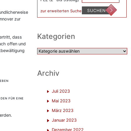
SUCHEN
zur erweiterten Suche
eundlicherweise
nnover zur
Kategorien
tritt, dass
uch offen und
tbewältigung
Kategorien
Archiv
GEBEN
Juli 2023
ODEN FÜR EINE
Mai 2023
März 2023
erden.
Januar 2023
Dezember 2022