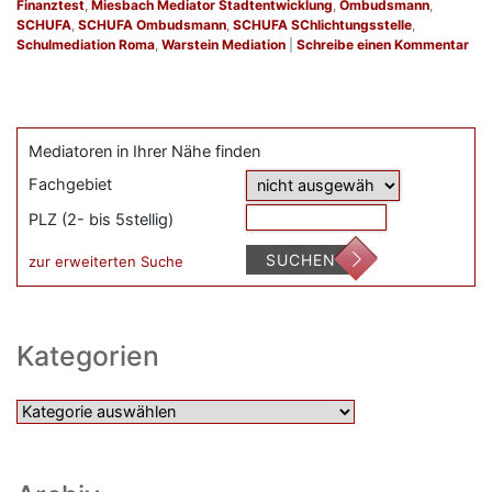
Finanztest
,
Miesbach Mediator Stadtentwicklung
,
Ombudsmann
,
SCHUFA
,
SCHUFA Ombudsmann
,
SCHUFA SChlichtungsstelle
,
Schulmediation Roma
,
Warstein Mediation
|
Schreibe einen Kommentar
Mediatoren in Ihrer Nähe finden
Fachgebiet
PLZ (2- bis 5stellig)
SUCHEN
zur erweiterten Suche
Kategorien
Kategorien