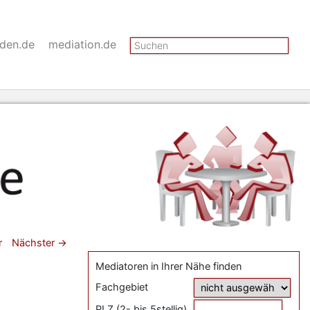
Suchen
nden.de
mediation.de
gsnavigation
r
Nächster
→
Mediatoren in Ihrer Nähe finden
Fachgebiet
PLZ (2- bis 5stellig)