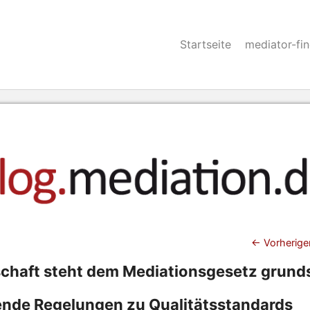
Startseite
mediator-fi
Beitra
←
Vorherige
chaft steht dem Mediationsgesetz grunds
lende Regelungen zu Qualitätsstandards