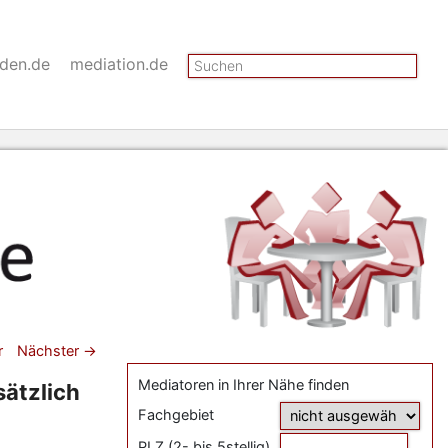
Suchen
nden.de
mediation.de
gsnavigation
r
Nächster
→
Mediatoren in Ihrer Nähe finden
ätzlich
Fachgebiet
PLZ (2- bis 5stellig)