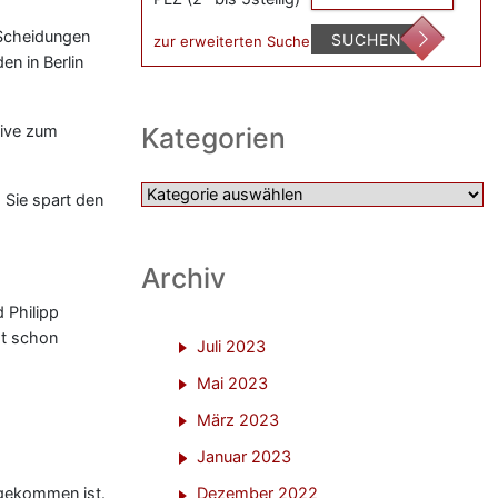
 Scheidungen
SUCHEN
zur erweiterten Suche
n in Berlin
Kategorien
tive zum
Kategorien
 Sie spart den
Archiv
d Philipp
st schon
Juli 2023
Mai 2023
März 2023
Januar 2023
 gekommen ist.
Dezember 2022