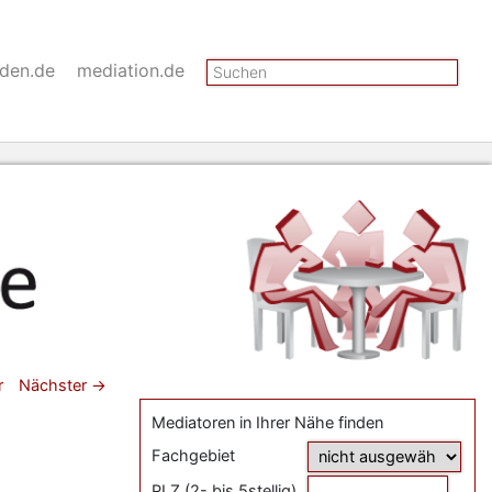
Suchen
nden.de
mediation.de
gsnavigation
r
Nächster
→
Mediatoren in Ihrer Nähe finden
Fachgebiet
PLZ (2- bis 5stellig)