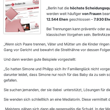
„Berlin hat die
höchste Scheidungsq
werden weit häufiger
von Frauen
beant
12.544 Ehen
geschlossen –
7.930 Eh
Bei Trennungen kann präventiv oder au
klassischen Vorgehen sein. BerlinAkze
„Wenn sich Paare trennen, Väter und Mütter um die Kinder ringen 
Gang vor Gericht und bewahrt die Streithähne vor dessen Folgen.
Und dann werden gute Beispiele vorgestellt:
„So hatten Simone und Philipp sich ihr Familienglück nicht vorges
darunter leidet, dass Simone nur noch für das Baby da zu sein 
gefallen.
Sie suchen jemanden, der sie dabei unterstützt, Lösungen für di
Sie wenden sich schließlich an eine Mediatorin. Diese vermittelt 
„Meistens gäben sich dann alle gegenseitig die Schuld. In der M