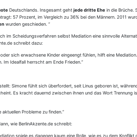
uote
Deutschlands. Insgesamt geht
jede dritte Ehe
in die Brüche.
ragt: 57 Prozent, im Vergleich zu 36% bei den Männern. 2011 wurde
en
wurden geschieden. “
ch im Scheidungsverfahren selbst Mediation eine sinnvolle Alterna
nte.de schreibt dazu:
oder sich erwachsene Kinder eingeengt fühlen, hilft eine Mediation.
 Im Idealfall herrscht am Ende Frieden.“
tellt: Simone fühlt sich überfordert, seit Linus geboren ist, währen
scheint. Es kracht dauernd zwischen ihnen und das Wort Trennung i
e aktuellen Probleme zu finden.“
dann, wie BerlinAkzente.de schreibt:
ediation spiele es dagegen kaum eine Rolle, wie es zu dem Konflikt