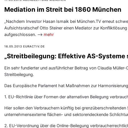
Mediation im Streit bei 1860 München
„Nachdem Investor Hasan Ismaik bei München.TV erneut schwere
Aufsichtsratschef Otto Steiner einen Mediator zur Konfliktlösu
aufgeschlossen. —>
mehr
16.05.2013 EURACTIV.DE
„Streitbeilegung: Effektive AS-Systeme
Ein sehr fundierter und ausführlicher Beitrag von Claudia Mül
Streitbeilegung.
Das Europäische Parlament hat Maßnahmen zur Harmonisierung al
1. EU-Richtlinie über Formen der alternativen Beilegung verbrauche
Hier sollen den Verbrauchern künftig bei grenzüberschreitenden 
unternehmensexterne flächen- und sektorendeckende Schlichtun
2. EU-Verordnung über die Online-Beilegung verbraucherrechtlic