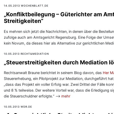
14.05.2013 WOCHENBLATT.DE
„Konfliktbeilegung – Güterichter am Am
Streitigkeiten“
Es mehren sich jetzt die Nachrichten, in denen über die Bestell
zufolge auch am Amtsgericht Regensburg. Eine Folge der Ums
kein Novum, da dieses hier als Alternative zur gerichtlichen Med
10.05.2013 RECHT&MEDIATION
„Steuerstreitigkeiten durch Mediation l
Rechtsanwalt Braune berichtet in seinem Blog davon, das
Her Ma
Steuererhebung, ein Pilotprojekt zur Mediation, durchgeführt ha
„dass das Projekt ein voller Erfolg war. Zwei Drittel der Fälle ko
und 8 % teilweise. Der weitere Vorteil war, dass die Erledigung s
die Steuerschuldner erfolgte.“ —>
mehr
10.05.2013 WDR.DE