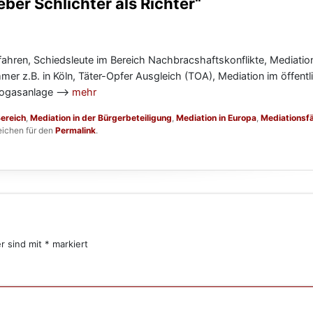
eber Schlichter als Richter“
fahren, Schiedsleute im Bereich Nachbracshaftskonflikte, Mediatio
 z.B. in Köln, Täter-Opfer Ausgleich (TOA), Mediation im öffentl
 Biogasanlage —>
mehr
Bereich
,
Mediation in der Bürgerbeteiligung
,
Mediation in Europa
,
Mediationsfä
eichen für den
Permalink
.
er sind mit
*
markiert