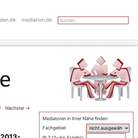
Suchen
nden.de
mediation.de
gsnavigation
r
Nächster
→
Mediatoren in Ihrer Nähe finden
Fachgebiet
.2013-
PLZ (2- bis 5stellig)