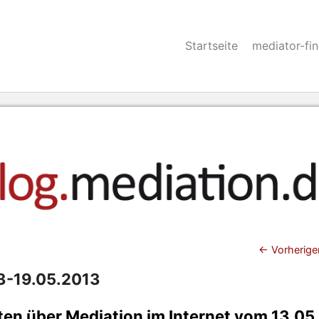
Startseite
mediator-fi
Beitra
←
Vorherige
13-19.05.2013
en über Mediation im Internet vom 13.05