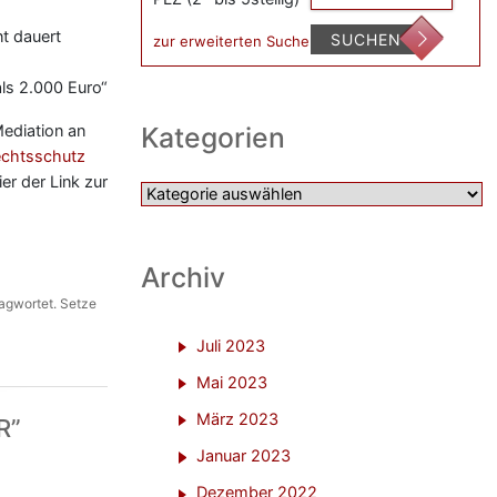
nt dauert
SUCHEN
zur erweiterten Suche
als 2.000 Euro“
Kategorien
Mediation an
echtsschutz
r der Link zur
Kategorien
Archiv
agwortet. Setze
Juli 2023
Mai 2023
März 2023
R
”
Januar 2023
Dezember 2022