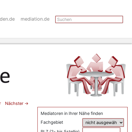
Suchen
nden.de
mediation.de
gsnavigation
r
Nächster
→
Mediatoren in Ihrer Nähe finden
Fachgebiet
PLZ (2- bis 5stellig)