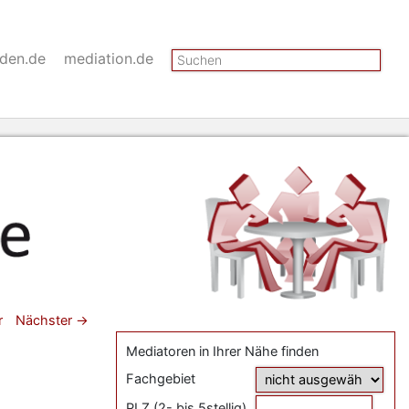
Suchen
nden.de
mediation.de
gsnavigation
r
Nächster
→
Mediatoren in Ihrer Nähe finden
Fachgebiet
PLZ (2- bis 5stellig)