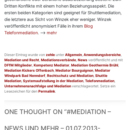
Dritten Konflikte mit einem hohen Beziehungsaspekt. Die
ersten beiden Kategorien sind geeignet für Shuttlemediation,
die letztere aus Sicht von Winzek eher weniger. Winzek
veröffentlicht anonymisiert Fälle in ihrem
Blog
Telefonmediation
. —>
mehr
Dieser Eintrag wurde von
zehle
unter
Allgemein
,
Anwendungsbereiche
,
Mediation und Recht
,
Mediationsverbände
,
News
veröffentlicht und mit
DFfM Mitglieder
,
Kompetenz Mediator
,
Mediation Geothermie Brühl
,
Mediation Kickers Offenbach
,
Mediator Bourguignon
,
Mediator
Windpark Bad Nenndorf
,
Rechtschutz und Mediation
,
Shuttle
Mediation
,
Systemaufstellung in der Mediation
,
Telefonmediation
,
Unternehmensnachfolge und Mediation
verschlagwortet. Setze ein
Lesezeichen für den
Permalink
.
ONE THOUGHT ON “
#MEDIATION –
NEWS UND MEHR – 01.07.2013-