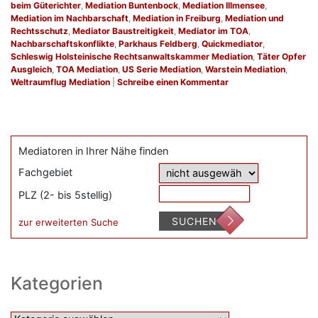
beim Güterichter
,
Mediation Buntenbock
,
Mediation Illmensee
,
Mediation im Nachbarschaft
,
Mediation in Freiburg
,
Mediation und
Rechtsschutz
,
Mediator Baustreitigkeit
,
Mediator im TOA
,
Nachbarschaftskonflikte
,
Parkhaus Feldberg
,
Quickmediator
,
Schleswig Holsteinische Rechtsanwaltskammer Mediation
,
Täter Opfer
Ausgleich
,
TOA Mediation
,
US Serie Mediation
,
Warstein Mediation
,
Weltraumflug Mediation
|
Schreibe einen Kommentar
Mediatoren in Ihrer Nähe finden
Fachgebiet
PLZ (2- bis 5stellig)
SUCHEN
zur erweiterten Suche
Kategorien