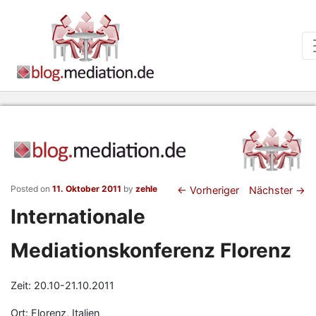
Beitragsnaviga
Posted on
11. Oktober 2011
by
zehle
←
Vorheriger
Nächster
→
Internationale
Mediationskonferenz Florenz
Zeit: 20.10-21.10.2011
Ort: Florenz, Italien