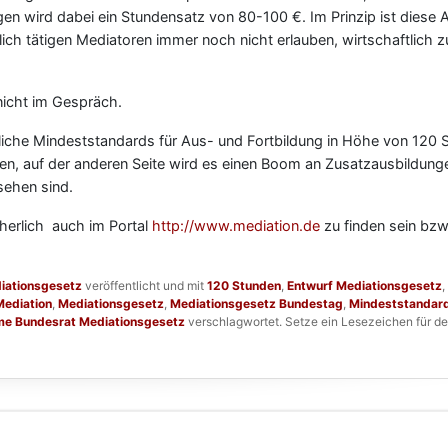
gen wird dabei ein Stundensatz von 80-100 €. Im Prinzip ist diese
ich tätigen Mediatoren immer noch nicht erlauben, wirtschaftlich z
 nicht im Gespräch.
liche Mindeststandards für Aus- und Fortbildung in Höhe von 120 
en, auf der anderen Seite wird es einen Boom an Zusatzausbildunge
sehen sind.
cherlich auch im Portal
http://www.mediation.de
zu finden sein bzw
iationsgesetz
veröffentlicht und mit
120 Stunden
,
Entwurf Mediationsgesetz
,
Mediation
,
Mediationsgesetz
,
Mediationsgesetz Bundestag
,
Mindeststandar
me Bundesrat Mediationsgesetz
verschlagwortet. Setze ein Lesezeichen für d