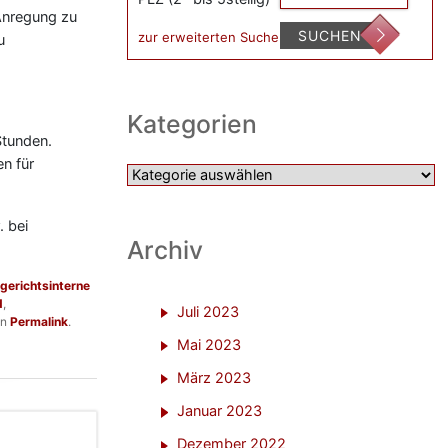
 Anregung zu
SUCHEN
zur erweiterten Suche
u
Kategorien
Stunden.
n für
Kategorien
. bei
Archiv
gerichtsinterne
d
,
Juli 2023
en
Permalink
.
Mai 2023
März 2023
Januar 2023
Dezember 2022