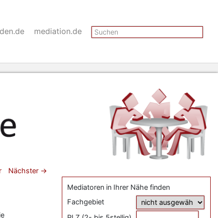
Suchen
nden.de
mediation.de
gsnavigation
r
Nächster
→
Mediatoren in Ihrer Nähe finden
Fachgebiet
ie
PLZ (2- bis 5stellig)