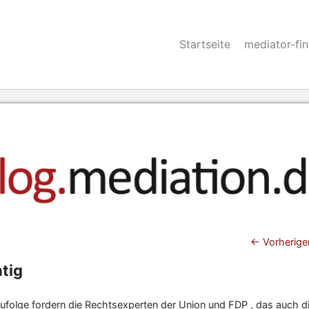
Startseite
mediator-fi
Beitra
←
Vorherige
htig
ufolge fordern die Rechtsexperten der Union und FDP , das auch d