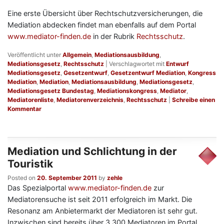
Eine erste Übersicht über Rechtschutzversicherungen, die
Mediation abdecken findet man ebenfalls auf dem Portal
www.mediator-finden.de
in der Rubrik
Rechtsschutz
.
Veröffentlicht unter
Allgemein
,
Mediationsausbildung
,
Mediationsgesetz
,
Rechtsschutz
|
Verschlagwortet mit
Entwurf
Mediationsgesetz
,
Gesetzentwurf
,
Gesetzentwurf Mediation
,
Kongress
Mediation
,
Mediation
,
Mediationsausbildung
,
Mediationsgesetz
,
Mediationsgesetz Bundestag
,
Mediationskongress
,
Mediator
,
Mediatorenliste
,
Mediatorenverzeichnis
,
Rechtsschutz
|
Schreibe einen
Kommentar
Mediation und Schlichtung in der
Touristik
Posted on
20. September 2011
by
zehle
Das Spezialportal
www.mediator-finden.de
zur
Mediatorensuche ist seit 2011 erfolgreich im Markt. Die
Resonanz am Anbietermarkt der Mediatoren ist sehr gut.
Inzwischen sind bereits über 3.300 Mediatoren im Portal